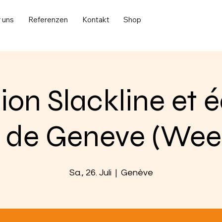
 uns
Referenzen
Kontakt
Shop
on Slackline et é
le de Geneve (We
Sa., 26. Juli
  |  
Genève